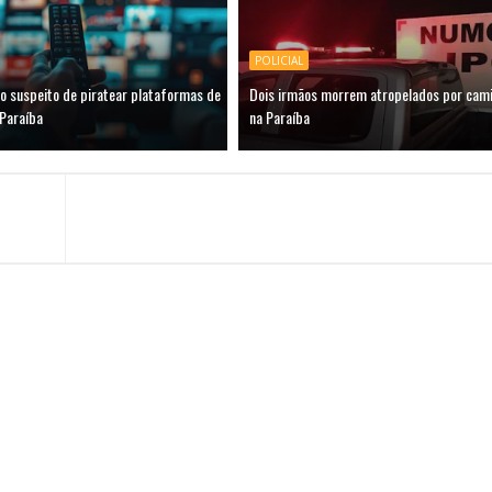
POLICIAL
 suspeito de piratear plataformas de
Dois irmãos morrem atropelados por camin
 Paraíba
na Paraíba