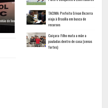
TACIMA: Prefeito Erivan Bezerra
viaja à Brasília em busca de
hão de lixo
recursos
Caiçara: Filho mata a mãe a
pauladas dentro de casa (cenas
fortes)