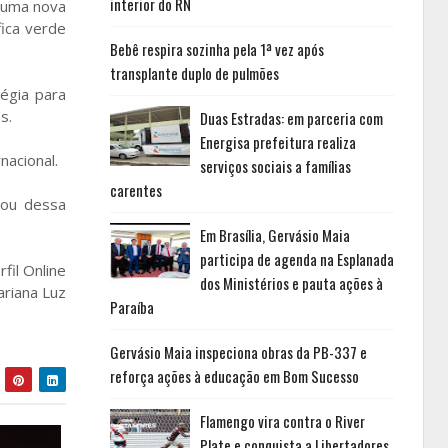
interior do RN
e uma nova
fica verde
Bebê respira sozinha pela 1ª vez após
transplante duplo de pulmões
égia para
s.
Duas Estradas: em parceria com
Energisa prefeitura realiza
nacional.
serviços sociais a famílias
carentes
hou dessa
Em Brasília, Gervásio Maia
participa de agenda na Esplanada
fil Online
dos Ministérios e pauta ações à
ariana Luz
Paraíba
Gervásio Maia inspeciona obras da PB-337 e
reforça ações à educação em Bom Sucesso
Flamengo vira contra o River
Plate e conquista a Libertadores