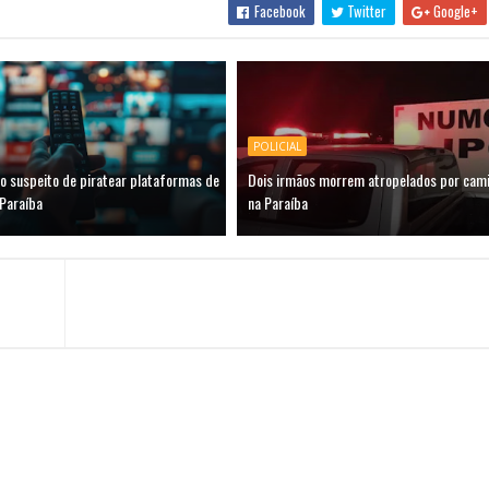
Facebook
Twitter
Google+
POLICIAL
 suspeito de piratear plataformas de
Dois irmãos morrem atropelados por camin
 Paraíba
na Paraíba