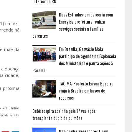
interior do RN
Duas Estradas: em parceria com
Energisa prefeitura realiza
21) um ex-
serviços sociais a famílias
orrendo há
carentes
Em Brasília, Gervásio Maia
e e mãe da
participa de agenda na Esplanada
dos Ministérios e pauta ações à
u a doença
Paraíba
a cidade,
TACIMA: Prefeito Erivan Bezerra
a próxima
viaja à Brasília em busca de
recursos
o Perfil Online
Bebê respira sozinha pela 1ª vez após
reio da Paraíba
transplante duplo de pulmões
Na Paraíba, vereadores tiram