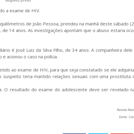
Suspeito preso
ido a exame de HIV.
 55 quilômetros de João Pessoa, prendeu na manhã deste sábado (
o, de 14 anos. As investigações apontam que o abuso estaria oc
rio é José Luiz da Silva Filho, de 34 anos. A companheira del
e acionou o caso na polícia.
etido ao exame de HIV, para que seja constatado se ele adquiri
 suspeito teria mantido relações sexuais com uma prostituta d
mana. O resultado do exame do adolescente deve ser revelado n
Revista Nov
Fonte: Cor