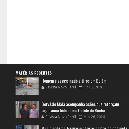
MATÉRIAS RECENTES
Homem é assassinado a tiros em Belém
Revista Novo Perfil
Jun 03, 2026
Gervásio Maia acompanha ações que reforçam
segurança hídrica em Catolé do Rocha
Revista Novo Perfil
May 26, 2026
Municipalismo: Gervásio abre as portas do gabinete