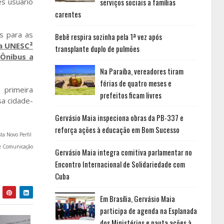
es usuário
serviços sociais a famílias
carentes
s para as
Bebê respira sozinha pela 1ª vez após
a UNESC²
transplante duplo de pulmões
 Ônibus a
Na Paraíba, vereadores tiram
férias de quatro meses e
 primeira
prefeitos ficam livres
sa cidade-
Gervásio Maia inspeciona obras da PB-337 e
reforça ações à educação em Bom Sucesso
sta Novo Perfil
 de Comunicação
Gervásio Maia integra comitiva parlamentar no
Encontro Internacional de Solidariedade com
Cuba
Em Brasília, Gervásio Maia
participa de agenda na Esplanada
dos Ministérios e pauta ações à