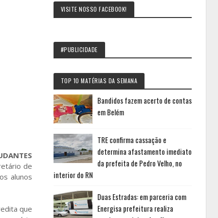
VISITE NOSSO FACEBOOK!
#PUBLICIDADE
TOP 10 MATÉRIAS DA SEMANA
Bandidos fazem acerto de contas
em Belém
TRE confirma cassação e
determina afastamento imediato
UDANTES
da prefeita de Pedro Velho, no
retário de
interior do RN
os alunos
Duas Estradas: em parceria com
Energisa prefeitura realiza
redita que