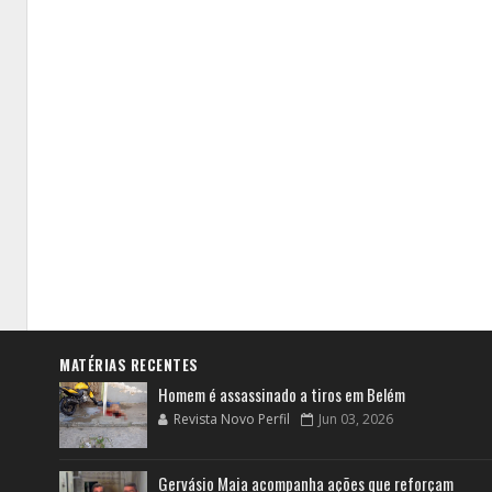
MATÉRIAS RECENTES
Homem é assassinado a tiros em Belém
Revista Novo Perfil
Jun 03, 2026
Gervásio Maia acompanha ações que reforçam