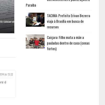
Paraíba
TACIMA: Prefeito Erivan Bezerra
viaja à Brasília em busca de
cia concurso
recursos
Caiçara: Filho mata a mãe a
pauladas dentro de casa (cenas
fortes)
2014 às 13:32
pre é