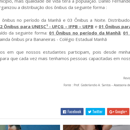
ípio, mais qualidade de vida terá a população. Danilo Fernand
rganizou a distribuição dos ônibus da seguinte forma :
ônibus no período da Manhã e 03 Ônibus a Noite. Distribuido
2 Ônibus para UNESC¹ - UFCG – IFPB – UEPB
e
01 Ônibus par
buído da seguinte forma:
01 Ônibus no período da Manhã
;
01
 ainda ônibus pra Bananeiras - Colégio Estadual Manhã
os em que nossos estudantes participam, pois desde minha
”, para que cada vez mais tenhamos pessoas capacitadas em nos
Revi
Fonte : Prof. Gederlandio A. Santos – Assessoria
Facebook
Twitter
Google+