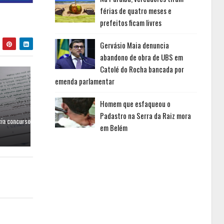
férias de quatro meses e
prefeitos ficam livres
Gervásio Maia denuncia
abandono de obra de UBS em
Catolé do Rocha bancada por
emenda parlamentar
Homem que esfaqueou o
Padastro na Serra da Raiz mora
cia concurso
em Belém