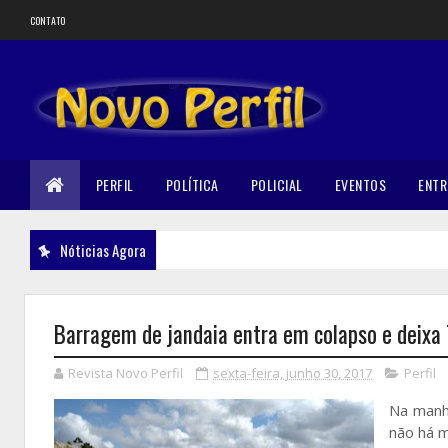
CONTATO
PERFIL
POLÍTICA
POLICIAL
EVENTOS
ENTR
Nóticias Agora
Barragem de jandaia entra em colapso e deixa 
Revista Novo Perfil
sexta-feira, junho 30, 2017
Perfil
Na manhã
não há m