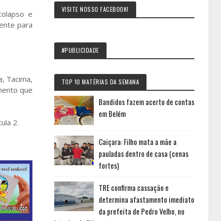
VISITE NOSSO FACEBOOK!
colapso e
ente para
#PUBLICIDADE
a, Tacima,
TOP 10 MATÉRIAS DA SEMANA
mento que
Bandidos fazem acerto de contas
em Belém
ula 2.
Caiçara: Filho mata a mãe a
pauladas dentro de casa (cenas
fortes)
TRE confirma cassação e
determina afastamento imediato
da prefeita de Pedro Velho, no