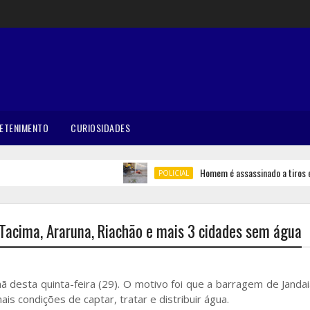
ETENIMENTO
CURIOSIDADES
Homem é assassinado a tiros em Be
POLICIAL
Tacima, Araruna, Riachão e mais 3 cidades sem água
 desta quinta-feira (29). O motivo foi que a barragem de Janda
ais condições de captar, tratar e distribuir água.