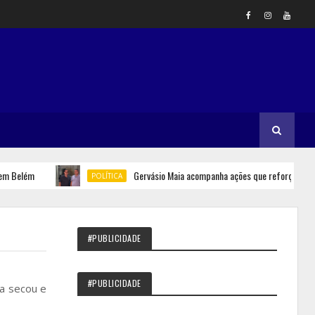
lém
Gervásio Maia acompanha ações que reforçam segurança
POLÍTICA
#PUBLICIDADE
#PUBLICIDADE
ia secou e