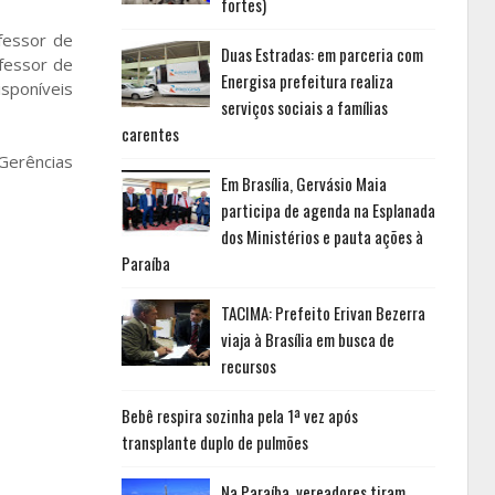
fortes)
fessor de
Duas Estradas: em parceria com
ofessor de
Energisa prefeitura realiza
isponíveis
serviços sociais a famílias
carentes
Gerências
Em Brasília, Gervásio Maia
participa de agenda na Esplanada
dos Ministérios e pauta ações à
Paraíba
TACIMA: Prefeito Erivan Bezerra
viaja à Brasília em busca de
recursos
Bebê respira sozinha pela 1ª vez após
transplante duplo de pulmões
Na Paraíba, vereadores tiram