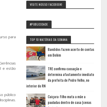
VISITE NOSSO FACEBOOK!
#PUBLICIDADE
curso para
TOP 10 MATÉRIAS DA SEMANA
Bandidos fazem acerto de contas
em Belém
Gerências
l e estão
TRE confirma cassação e
determina afastamento imediato
da prefeita de Pedro Velho, no
interior do RN
o público
Caiçara: Filho mata a mãe a
sciplinas.
pauladas dentro de casa (cenas