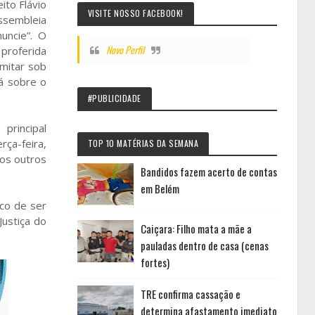
ito Flávio
VISITE NOSSO FACEBOOK!
ssembleia
uncie”. O
Novo Perfil
proferida
mitar sob
rá sobre o
#PUBLICIDADE
principal
rça-feira,
TOP 10 MATÉRIAS DA SEMANA
os outros
Bandidos fazem acerto de contas
em Belém
sco de ser
ustiça do
Caiçara: Filho mata a mãe a
pauladas dentro de casa (cenas
fortes)
TRE confirma cassação e
determina afastamento imediato