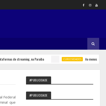
mas de streaming, na Paraíba
Ao menos nove brasilei
CURIOSIDADES
#PUBLICIDADE
#PUBLICIDADE
al Federal
minal que