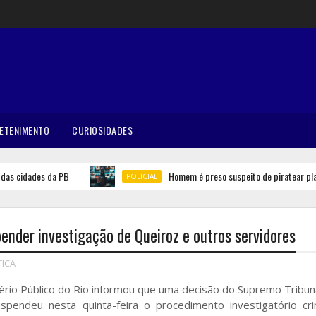
ETENIMENTO
CURIOSIDADES
cidades da PB
Homem é preso suspeito de piratear platafor
POLICIAL
er investigação de Queiroz e outros servidores
TICA
ério Público do Rio informou que uma decisão do Supremo Tribun
uspendeu nesta quinta-feira o procedimento investigatório cri