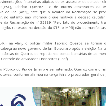
vimentações financeiras atípicas do ex-assessor do senador ele
ro(PSL), Fabrício Queiroz , e de outros assessores da A
tiva do Rio (Alerj), “até que o Relator da Reclamação se pron
r, no entanto, não informou o que motivou a decisão cautelar 
os da Reclamação de nº 32989. “Pelo fato do procedimento tra
 sigilo, reiterado na decisão do STF, o MPRJ não se manifesta
J) na Alerj, o policial militar Fabrício Queiroz se tornou o 
abeça ao novo governo de Jair Bolsonaro após a eleição. Na te
atípicas de Queiroz se repetiu nas contas bancárias de ao men
Controle de Atividades Financeiras (Coaf).
 Público do Rio de Janeiro e ser internado, Queiroz corre o ri
ores, conforme afirmou na terça-feira o procurador-geral de J