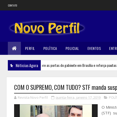
CONTATO
PERFIL
POLÍTICA
POLICIAL
EVENTOS
ENTR
unicipalismo: Gervásio abre as portas do gabinete em Brasília e reforça pautas das 
Nóticias Agora
COM O SUPREMO, COM TUDO? STF manda suspend
Revista Novo Perfil
quinta-feira, janeiro 17, 2019
POLÍ
O Minist
(STF) s