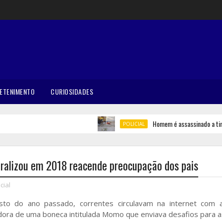
ETENIMENTO
CURIOSIDADES
Homem é assassinado a tiros e
POLICIAL
alizou em 2018 reacende preocupação dos pais
cial
to do ano passado, correntes circulavam na internet com
ora de uma boneca intitulada Momo que enviava desafios para a