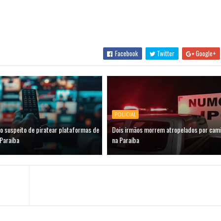
Facebook
Twitter
Google+
POLICIAL
 suspeito de piratear plataformas de
Dois irmãos morrem atropelados por camin
 Paraíba
na Paraíba