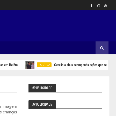
m Belém
Gervásio Maia acompanha ações que reforçam segu
POLÍTICA
#PUBLICIDADE
#PUBLICIDADE
 a imagem
s crianças