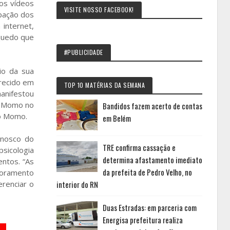
os vídeos
VISITE NOSSO FACEBOOK!
upação dos
internet,
quedo que
#PUBLICIDADE
io da sua
recido em
TOP 10 MATÉRIAS DA SEMANA
anifestou
o Momo no
Bandidos fazem acerto de contas
io Momo.
em Belém
onosco do
TRE confirma cassação e
sicologia
determina afastamento imediato
entos. “As
da prefeita de Pedro Velho, no
itoramento
renciar o
interior do RN
Duas Estradas: em parceria com
Energisa prefeitura realiza