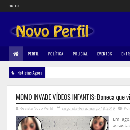
CONTATO
PERFIL
POLÍTICA
POLICIAL
EVENTOS
ENTR
Nóticias Agora
MOMO INVADE VÍDEOS INFANTIS: Boneca que vir
Revista Novo Perfil
segunda-feira, março 18, 2019
Poli
Em agos
assustad