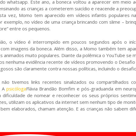
 do whatsapp. Este ano, a boneca voltou a aparecer em meio a
 ensinando as crianças a cometerem suicídio e reacende a preoc
esta vez, Momo tem aparecido em vídeos infantis populares na 
r exemplo, no vídeo de uma criança brincando com slime – brin
ebre” entre os pequenos.
ião, o vídeo é interrompido em poucos segundos após o iníc
o com imagens da boneca. Além disso, a Momo também tem apa
s animados muito populares. Diante da polêmica o YouTube se m
vimos nenhuma evidência recente de vídeos promovendo o Desafi
igosos são claramente contra nossas políticas, incluindo o desaf
não tivemos links recentes sinalizados ou compartilhados c
. A
psicóloga
Flávia Brandão Bomfim e pós-graduanda em neurop
tem dificuldade de nomear e reconhecer os seus próprios sentim
zes, utilizam os aplicativos da internet sem nenhum tipo de mon
 bem elaborados, chamam atenção. E as crianças não sabem dife