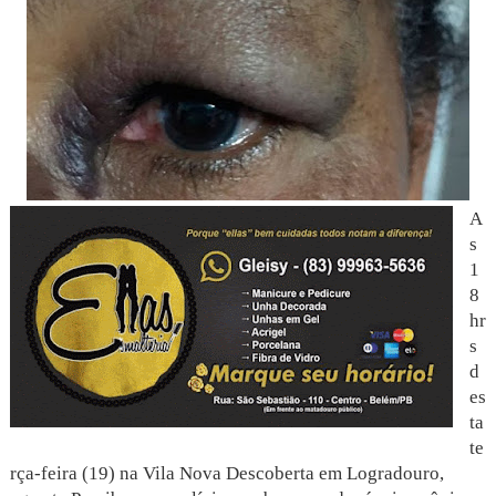
A
s
1
8
hr
s
d
es
ta
te
rça-feira (19) na Vila Nova Descoberta em Logradouro,