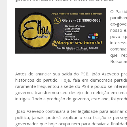
O Partid
paraiban
ex-gove
nosso e
povo qu
interess
continua
que re
Bolsona
Antes de anunciar sua saída do PSB, João Azevedo pra
históricos do partido. Hoje, fala em democracia part
raramente frequentou a sede do PSB e pouco se intere
governo, transformou seu desejo de reeleição em uma 
intrigas. Todo a produção do governo, este ano, foi pro
João Azevedo continuará a ter legalidade para assinar q
política, jamais poderá explicar o sua traição e pers
governador que hoje ocupa nem para desviar a finalidad