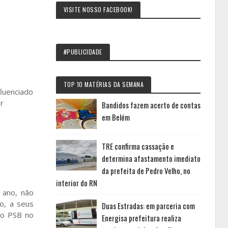
VISITE NOSSO FACEBOOK!
#PUBLICIDADE
TOP 10 MATÉRIAS DA SEMANA
fluenciado
r
Bandidos fazem acerto de contas
em Belém
TRE confirma cassação e
determina afastamento imediato
da prefeita de Pedro Velho, no
interior do RN
 ano, não
o, a seus
Duas Estradas: em parceria com
lo PSB no
Energisa prefeitura realiza