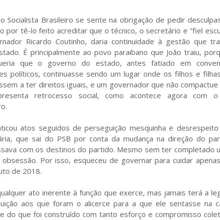
o Socialista Brasileiro se sente na obrigação de pedir desculp
o por tê-lo feito acreditar que o técnico, o secretário e "fiel esc
rnador Ricardo Coutinho, daria continuidade à gestão que tr
stado. É principalmente ao povo paraibano que João traiu, por
eria que o governo do estado, antes fatiado em conveni
es políticos, continuasse sendo um lugar onde os filhos e filh
ssem a ter direitos iguais, e um governador que não compactu
presenta retrocesso social, como acontece agora com o
ro.
ticou atos seguidos de perseguição mesquinha e desrespeito a
idária, que sai do PSB por conta da mudança na direção do par
ssava com os destinos do partido. Mesmo sem ter completado 
obsessão. Por isso, esqueceu de governar para cuidar apenas
duto de 2018.
ualquer ato inerente à função que exerce, mas jamais terá a le
eguição aos que foram o alicerce para a que ele sentasse na c
e do que foi construído com tanto esforço e compromisso colet