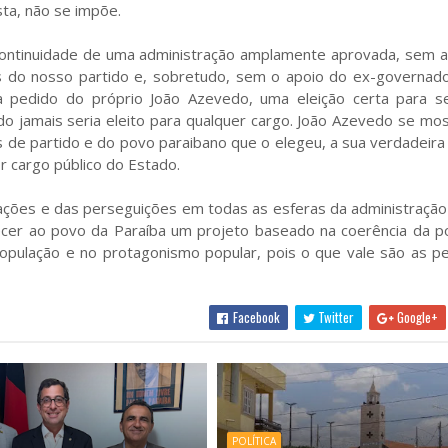
ista, não se impõe.
ontinuidade de uma administração amplamente aprovada, sem a m
as do nosso partido e, sobretudo, sem o apoio do ex-governado
a pedido do próprio João Azevedo, uma eleição certa para se
do jamais seria eleito para qualquer cargo. João Azevedo se mo
de partido e do povo paraibano que o elegeu, a sua verdadeira
r cargo público do Estado.
ações e das perseguições em todas as esferas da administração
ecer ao povo da Paraíba um projeto baseado na coerência da po
pulação e no protagonismo popular, pois o que vale são as pe
Facebook
Twitter
Google+
POLÍTICA