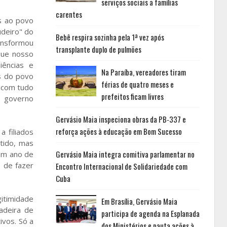
serviços sociais a famílias
carentes
as ao povo
udeiro" do
Bebê respira sozinha pela 1ª vez após
ansformou
transplante duplo de pulmões
que nosso
ências e
Na Paraíba, vereadores tiram
as do povo
férias de quatro meses e
e com tudo
prefeitos ficam livres
 governo
Gervásio Maia inspeciona obras da PB-337 e
reforça ações à educação em Bom Sucesso
 filiados
tido, mas
Gervásio Maia integra comitiva parlamentar no
um ano de
 de fazer
Encontro Internacional de Solidariedade com
Cuba
gitimidade
Em Brasília, Gervásio Maia
adeira de
participa de agenda na Esplanada
ivos. Só a
dos Ministérios e pauta ações à