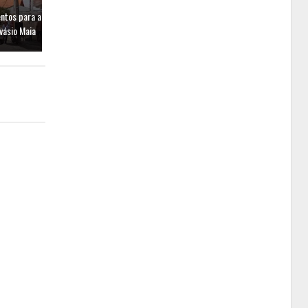
entos para a
vásio Maia