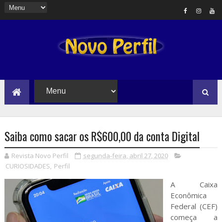
Saiba como sacar os R$600,00 da conta Digital
Revista Novo Perfil
segunda-feira, abril 27, 2020
CURIOSIDADES
,
Perfil
A Caixa
Econômica
Federal (CEF)
começa a