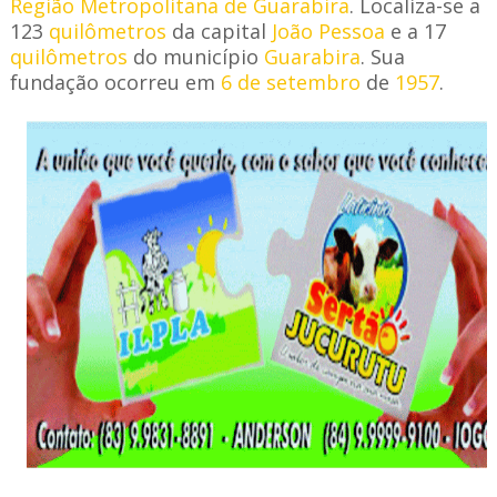
Região Metropolitana de Guarabira
. Localiza-se a
123
quilôm
e
tros
da capi
tal
João Pessoa
e a 17
quilômetros
do município
Guarabira
. Sua
fundação ocorreu em
6 de setembro
de
1957
.