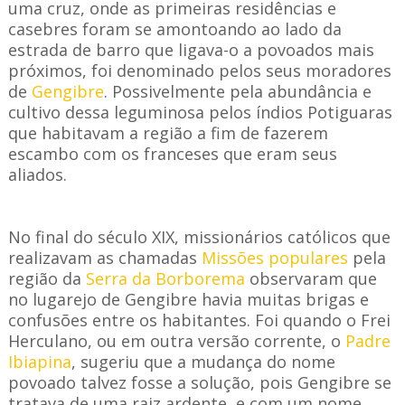
uma cruz, onde as primeiras residências e
casebres foram se amontoando ao lado da
estrada de barro que ligava-o a povoados mais
próximos, foi denominado pelos seus moradores
de
Gengibre
. Possivelmente pela abundância e
cultivo dessa leguminosa pelos índios Potiguaras
que habitavam a região a fim de fazerem
escambo com os franceses que eram seus
aliados.
No final do século XIX, missionários católicos que
realizavam as chamadas
Missões populares
pela
região da
Serra da Borborema
observaram que
no lugarejo de Gengibre havia muitas brigas e
confusões entre os habitantes. Foi quando o Frei
Herculano, ou em outra versão corrente, o
Padre
Ibiapina
, sugeriu que a mudança do nome
povoado talvez fosse a solução, pois Gengibre se
tratava de uma raiz ardente, e com um nome