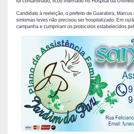
foi contaminado, ficou internado no Hospital da Unime
Candidato à reeleição, o prefeito de Guarabira, Marcu
sintomas leves não precisou ser hospitalizado. Em razã
campanha e cumpriram os protocolos estabelecidos pela