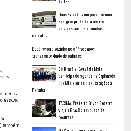
fortes)
Duas Estradas: em parceria com
Energisa prefeitura realiza
serviços sociais a famílias
carentes
Bebê respira sozinha pela 1ª vez após
transplante duplo de pulmões
Em Brasília, Gervásio Maia
s,
participa de agenda na Esplanada
Pessoa
dos Ministérios e pauta ações à
Paraíba
pe médica
to estava
TACIMA: Prefeito Erivan Bezerra
viaja à Brasília em busca de
recursos
não
DB) também
Na Paraíba, vereadores tiram