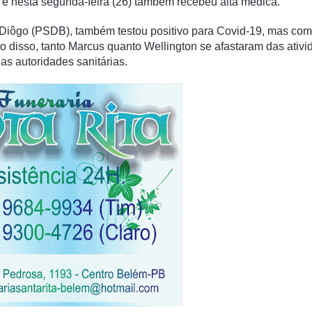
d e nesta segunda-feira (26) também recebeu alta médica.
s Diôgo (PSDB), também testou positivo para Covid-19, mas com
o disso, tanto Marcus quanto Wellington se afastaram das ativ
s autoridades sanitárias.