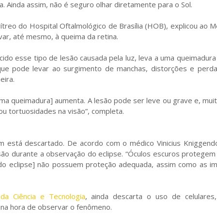
 Ainda assim, não é seguro olhar diretamente para o Sol.
vítreo do Hospital Oftalmológico de Brasília (HOB), explicou ao 
ar, até mesmo, à queima da retina.
cido esse tipo de lesão causada pela luz, leva a uma queimadura
 que pode levar ao surgimento de manchas, distorções e perda
eira.
 uma queimadura] aumenta. A lesão pode ser leve ou grave e, mui
 ou tortuosidades na visão”, completa.
 está descartado. De acordo com o médico Vinicius Kniggendo
visão durante a observação do eclipse. “Óculos escuros protegem
a [do eclipse] não possuem proteção adequada, assim como as i
 da Ciência e Tecnologia
, ainda descarta o uso de celulares
s na hora de observar o fenômeno.