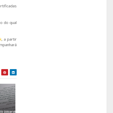
rtificadas
o do qual
k
, a partir
companhará
cia concurso