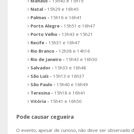
Manaus -
13h40 e 15h19
Natal -
15h29 e 16h45
Palmas -
15h16 e 16h41
Porto Alegre -
15h51 e 16h47
Porto Velho -
13h43 e 15h21
Recife -
15h31 e 16h47
Rio Branco -
12h38 e 14h16
Rio de Janeiro -
15h43 e 16h50
Salvador -
15h33 e 16h48
São Luís -
15h13 e 16h37
São Paulo -
15h40 e 16h49
Teresina -
15h18 e 16h41
Vitória -
15h41 e 16h50
Pode causar cegueira
O evento, apesar de curioso, não deve ser observado de