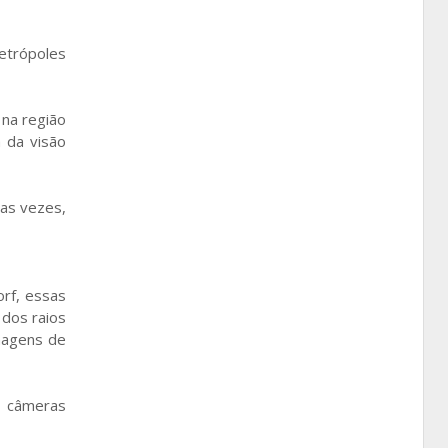
Metrópoles
 na região
 da visão
tas vezes,
rf, essas
 dos raios
magens de
, câmeras