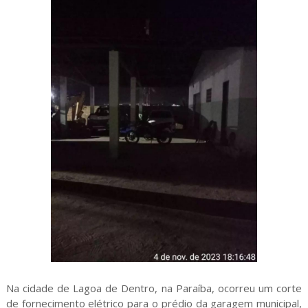
Na cidade de Lagoa de Dentro, na Paraíba, ocorreu um corte
de fornecimento elétrico para o prédio da garagem municipal,