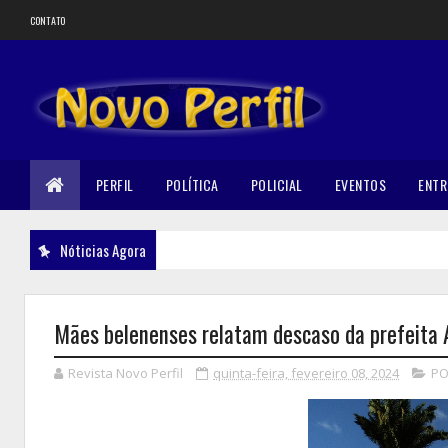
CONTATO
PERFIL
POLÍTICA
POLICIAL
EVENTOS
ENTR
Nóticias Agora
Mães belenenses relatam descaso da prefeita 
Revista Novo Perfil
quinta-feira, fevereiro 08, 2024
PO