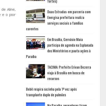
fortes)
de Aline,
Duas Estradas: em parceria com
 e o pior
Energisa prefeitura realiza
serviços sociais a famílias
carentes
Em Brasília, Gervásio Maia
participa de agenda na Esplanada
dos Ministérios e pauta ações à
Paraíba
TACIMA: Prefeito Erivan Bezerra
viaja à Brasília em busca de
recursos
Bebê respira sozinha pela 1ª vez após
transplante duplo de pulmões
Na Paraíba, vereadores tiram