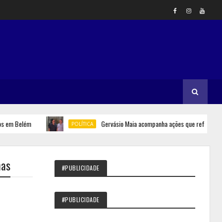
m Belém
Gervásio Maia acompanha ações que reforçam segu
POLÍTICA
nas
#PUBLICIDADE
#PUBLICIDADE