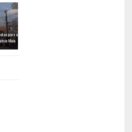
entos para a
vásio Maia