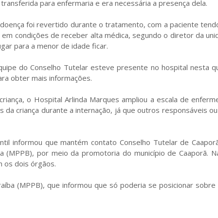
i transferida para enfermaria e era necessária a presença dela.
doença foi revertido durante o tratamento, com a paciente tendo
tá em condições de receber alta médica, segundo o diretor da un
ugar para a menor de idade ficar.
uipe do Conselho Tutelar esteve presente no hospital nesta qu
ara obter mais informações.
iança, o Hospital Arlinda Marques ampliou a escala de enferme
 da criança durante a internação, já que outros responsáveis o
antil informou que mantém contato Conselho Tutelar de Caaporã
íba (MPPB), por meio da promotoria do município de Caaporã. N
m os dois órgãos.
raíba (MPPB), que informou que só poderia se posicionar sobre