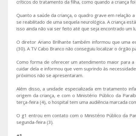
críticos do tratamento da filha, como quando a criança fo
Quanto a saúde da criança, o quadro grave em relação a 
se reabilitado de uma sequela neurológica. A criança es
isso ainda não vai ser feito até que seja encontrado um l
O diretor Ariano Brilhante também informou que uma eq
(30). A TV Cabo Branco não conseguiu localizar o órgão p
Como forma de oferecer um atendimento maior para a cr
cuidar dela e informou que vem suprindo às necessidades
próximos não se apresentaram.
Além disso, a unidade especializada em tratamento inf
origem da criança, e com o Ministério Público da Para
terça-feira (4), o hospital tem uma audiência marcada co
O g1 entrou em contato com o Ministério Público da Pa
segunda-feira (3).
g1