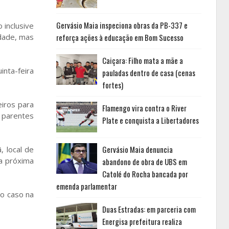
Gervásio Maia inspeciona obras da PB-337 e
 inclusive
idade, mas
reforça ações à educação em Bom Sucesso
Caiçara: Filho mata a mãe a
inta-feira
pauladas dentro de casa (cenas
fortes)
iros para
Flamengo vira contra o River
u parentes
Plate e conquista a Libertadores
Gervásio Maia denuncia
, local de
a próxima
abandono de obra de UBS em
Catolé do Rocha bancada por
emenda parlamentar
 o caso na
Duas Estradas: em parceria com
Energisa prefeitura realiza