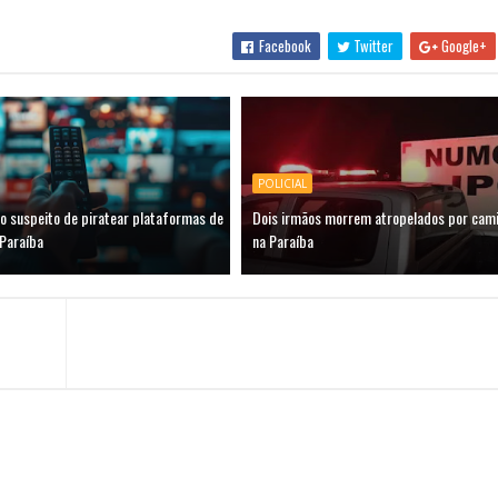
Facebook
Twitter
Google+
POLICIAL
 suspeito de piratear plataformas de
Dois irmãos morrem atropelados por camin
 Paraíba
na Paraíba