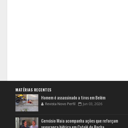
MATÉRIAS RECENTES
Homem é assassinado a tiros em Belém
Revista Novo Perfil
Jun 03, 2026
Gervásio Maia acompanha ações que reforçam
segurança hídrica em Catolé do Rocha