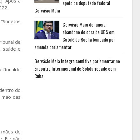
). Após a
apoio de deputado federal
022.
Gervásio Maia
e "Sonetos
Gervásio Maia denuncia
abandono de obra de UBS em
Catolé do Rocha bancada por
ribunal de
emenda parlamentar
a saúde e
Gervásio Maia integra comitiva parlamentar no
Encontro Internacional de Solidariedade com
a Ronaldo
Cuba
dentro do
ulmão das
s mães de
e. Ele não