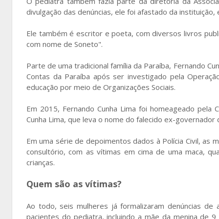
O pediatra também fazia parte da diretoria da Associ
divulgação das denúncias, ele foi afastado da instituiçã
Ele também é escritor e poeta, com diversos livros pub
com nome de Soneto".
Parte de uma tradicional família da Paraíba, Fernando Cu
Contas da Paraíba após ser investigado pela Operação
educação por meio de Organizações Sociais.
Em 2015, Fernando Cunha Lima foi homeageado pela C
Cunha Lima, que leva o nome do falecido ex-governador 
Em uma série de depoimentos dados à Polícia Civil, as
consultório, com as vítimas em cima de uma maca, qua
crianças.
Quem são as vítimas?
Ao todo, seis mulheres já formalizaram denúncias de
pacientes do pediatra, incluindo a mãe da menina de 9 