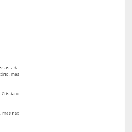
ssustada.
tório, mas
 Cristiano
o, mas não