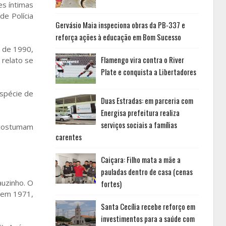
es íntimas
de Polícia
Gervásio Maia inspeciona obras da PB-337 e
reforça ações à educação em Bom Sucesso
 de 1990,
Flamengo vira contra o River
 relato se
Plate e conquista a Libertadores
espécie de
Duas Estradas: em parceria com
Energisa prefeitura realiza
serviços sociais a famílias
s costumam
carentes
Caiçara: Filho mata a mãe a
pauladas dentro de casa (cenas
auzinho. O
fortes)
) em 1971,
Santa Cecília recebe reforço em
investimentos para a saúde com