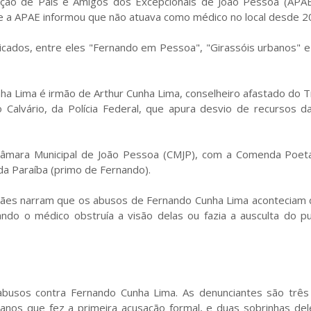
ação de Pais e Amigos dos Excepcionais de João Pessoa (APAE
o, e a APAE informou que não atuava como médico no local desde 2
licados, entre eles "Fernando em Pessoa", "Girassóis urbanos" 
nha Lima é irmão de Arthur Cunha Lima, conselheiro afastado do T
 Calvário, da Polícia Federal, que apura desvio de recursos d
âmara Municipal de João Pessoa (CMJP), com a Comenda Poet
da Paraíba (primo de Fernando).
 mães narram que os abusos de Fernando Cunha Lima aconteciam 
ndo o médico obstruía a visão delas ou fazia a ausculta do p
 abusos contra Fernando Cunha Lima. As denunciantes são trê
anos que fez a primeira acusação formal, e duas sobrinhas del