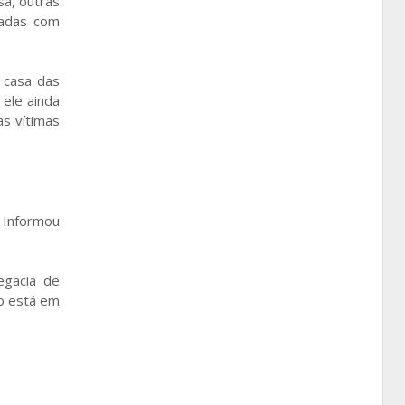
sa, outras
sadas com
 casa das
 ele ainda
as vítimas
 Informou
egacia de
so está em