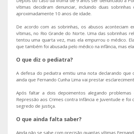
Depois do caso da vítima de 9 anos ser denunciado à Políc
vítimas decidiram denunciar, incluindo duas sobrinh
aproximadamente 10 anos de idade.
De acordo com as sobrinhas, os abusos aconteciam e
vítimas, no Rio Grande do Norte. Uma das sobrinhas re
tentou uma quarta vez, mas ela empurrou o médico. Ela 
que também foi abusada pelo médico na infância, mas ela
O que diz o pediatra?
A defesa do pediatra emitiu uma nota declarando que 
ainda que Fernando Cunha Lima vai prestar esclareciment
Após faltar a dois depoimentos alegando problemas 
Repressão aos Crimes contra Infância e Juventude e foi
segredo de justiça.
O que ainda falta saber?
Ainda não se sabe com precisão quantas vítimas Fernan