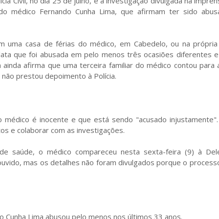
ia Civil, no dia 25 de julho, e a investigação divulgada na impren
as do médico Fernando Cunha Lima, que afirmam ter sido abu
m uma casa de férias do médico, em Cabedelo, ou na própria
lata que foi abusada em pelo menos três ocasiões diferentes e
ainda afirma que uma terceira familiar do médico contou para 
 não prestou depoimento à Polícia.
o médico é inocente e que está sendo "acusado injustamente".
os e colaborar com as investigações.
de saúde, o médico compareceu nesta sexta-feira (9) à Del
 ouvido, mas os detalhes não foram divulgados porque o proces
do Cunha Lima abusou pelo menos nos últimos 33 anos.