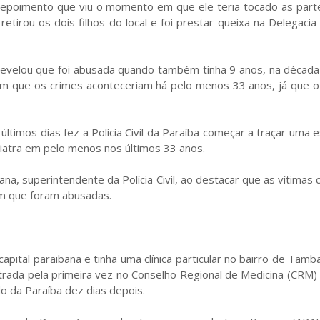
 depoimento que viu o momento em que ele teria tocado as part
etirou os dois filhos do local e foi prestar queixa na Delegacia 
revelou que foi abusada quando também tinha 9 anos, na década
am que os crimes aconteceriam há pelo menos 33 anos, já que o
imos dias fez a Polícia Civil da Paraíba começar a traçar uma 
iatra em pelo menos nos últimos 33 anos.
ana, superintendente da Polícia Civil, ao destacar que as vítima
m que foram abusadas.
ital paraibana e tinha uma clínica particular no bairro de Tamb
trada pela primeira vez no Conselho Regional de Medicina (CRM
do da Paraíba dez dias depois.