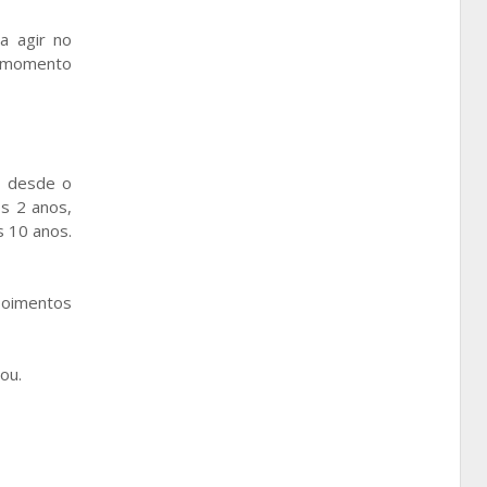
a agir no
m momento
a desde o
s 2 anos,
 10 anos.
epoimentos
ou.