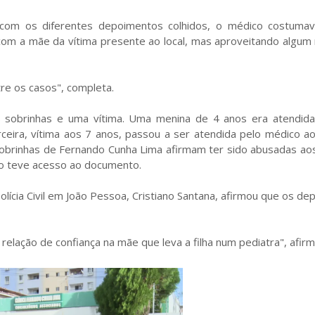
com os diferentes depoimentos colhidos, o médico costumav
 com a mãe da vítima presente ao local, mas aproveitando algu
tre os casos", completa.
 sobrinhas e uma vítima. Uma menina de 4 anos era atendid
eira, vítima aos 7 anos, passou a ser atendida pelo médico ao
obrinhas de Fernando Cunha Lima afirmam ter sido abusadas aos
o teve acesso ao documento.
lícia Civil em João Pessoa, Cristiano Santana, afirmou que os d
relação de confiança na mãe que leva a filha num pediatra", afirm