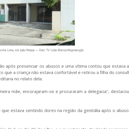
unha Lima, em João Pessoa — Foto: TV Cabo Branco/Reprodução
 após presenciar os abusos e uma vítima contou que estava a
que a criança não estava confortável e retirou a filha do consul
taria no relato dela.
imeira mãe, encorajaram-se e procuraram a delegacia", destacou
 que estava sentindo dores na região da genitália após o abus