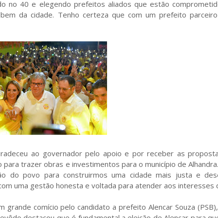
ndo no 40 e elegendo prefeitos aliados que estão comprometi
 bem da cidade. Tenho certeza que com um prefeito parceir
 agradeceu ao governador pelo apoio e por receber as propost
para trazer obras e investimentos para o município de Alhandr
ão do povo para construirmos uma cidade mais justa e dese
om uma gestão honesta e voltada para atender aos interesses 
grande comício pelo candidato a prefeito Alencar Souza (PSB),
 Azevêdo destacou que é fundamental a eleição de Alencar para q