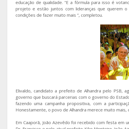
educação de qualidade. “E a fórmula para isso é vota
projeto e estão juntos com lideranças que querem o
condições de fazer muito mais ”, completou.
Elivaldo, candidato a prefeito de Alhandra pelo PSB,
governo que buscará parcerias com o governo do Estado 
fazendo uma campanha propositiva, com a participaç
Honestamente, o povo de Alhandra merece muito mais, c
Em Caaporã, João Azevêdo foi recebido com festa em um 
Dr. Francisco e pelo atual prefeito Kiko Monteiro. João