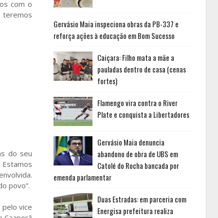
dos com o
o teremos
Gervásio Maia inspeciona obras da PB-337 e
reforça ações à educação em Bom Sucesso
Caiçara: Filho mata a mãe a
pauladas dentro de casa (cenas
fortes)
Flamengo vira contra o River
Plate e conquista a Libertadores
Gervásio Maia denuncia
as do seu
abandono de obra de UBS em
a. Estamos
Catolé do Rocha bancada por
nvolvida.
emenda parlamentar
do povo”.
Duas Estradas: em parceria com
 pelo vice
Energisa prefeitura realiza
ue Caaporã