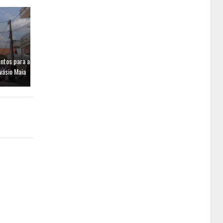
entos para a
vásio Maia