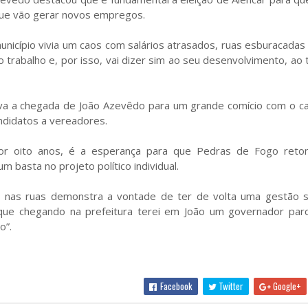
que vão gerar novos empregos.
nicípio vivia um caos com salários atrasados, ruas esburacadas 
 trabalho e, por isso, vai dizer sim ao seu desenvolvimento, ao 
va a chegada de João Azevêdo para um grande comício com o ca
ndidatos a vereadores.
por oito anos, é a esperança para que Pedras de Fogo ret
m basta no projeto político individual.
 nas ruas demonstra a vontade de ter de volta uma gestão s
que chegando na prefeitura terei em João um governador parc
o”.
Facebook
Twitter
Google+