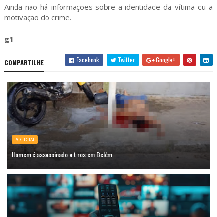
Ainda não há informações sobre a identidade da vítima ou a
motivação do crime.
g1
Facebook
Twitter
Google+
COMPARTILHE
POLICIAL
Homem é assassinado a tiros em Belém