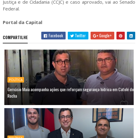
Justiça e de Cidadania (CCJC) e caso aprovado, vai ao Senado
Federal.
Portal da Capital
Facebook
Twitter
Google+
COMPARTILHE
POLÍTICA
Gervásio Maia acompanha ações que reforçam segurança hídrica em Catolé do
Rocha