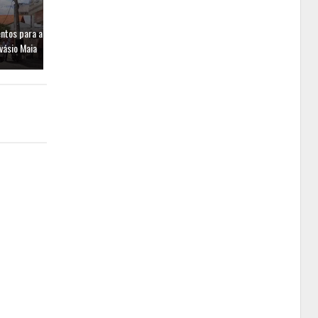
entos para a
vásio Maia