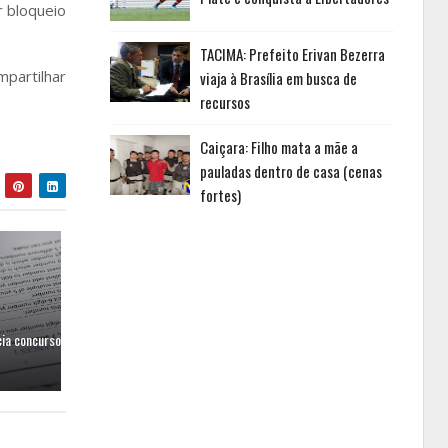
r bloqueio
TACIMA: Prefeito Erivan Bezerra
mpartilhar
viaja à Brasília em busca de
recursos
Caiçara: Filho mata a mãe a
pauladas dentro de casa (cenas
fortes)
cia concurso