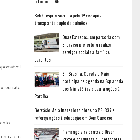
interior do RN
Bebê respira sozinha pela 1ª vez após
transplante duplo de pulmões
Duas Estradas: em parceria com
Energisa prefeitura realiza
serviços sociais a famílias
carentes
esponsável
Em Brasília, Gervásio Maia
participa de agenda na Esplanada
vo ou site
dos Ministérios e pauta ações à
Paraíba
Gervásio Maia inspeciona obras da PB-337 e
reforça ações à educação em Bom Sucesso
ento.
Flamengo vira contra o River
o entra em
Plate e conquista a Libertadores