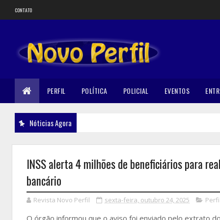
CONTATO
PERFIL
POLÍTICA
POLICIAL
EVENTOS
ENTR
Nóticias Agora
INSS alerta 4 milhões de beneficiários para rea
bancário
Revista Novo Perfil
sexta-feira, outubro 24, 2025
Perfi
O órgão informou que o aviso foi enviado pelo extrato 