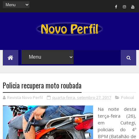
Policia recupera moto roubada
Revista Novo Perfil
quarta-feira, setembro 27, 2017
Policial
Na noite desta
terça-feira (26),
em Cuitegi,
policiais do 4º
BPM (Batalhão de