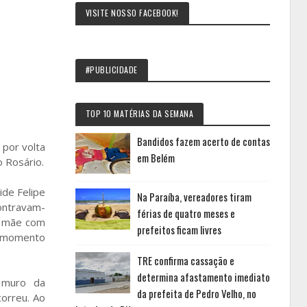
VISITE NOSSO FACEBOOK!
#PUBLICIDADE
TOP 10 MATÉRIAS DA SEMANA
Bandidos fazem acerto de contas
 por volta
em Belém
o Rosário.
ide Felipe
Na Paraíba, vereadores tiram
contravam-
férias de quatro meses e
a mãe com
prefeitos ficam livres
o momento
TRE confirma cassação e
determina afastamento imediato
o muro da
da prefeita de Pedro Velho, no
correu. Ao