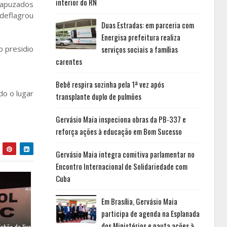
interior do RN
capuzados
 deflagrou
Duas Estradas: em parceria com
Energisa prefeitura realiza
o presidio
serviços sociais a famílias
carentes
Bebê respira sozinha pela 1ª vez após
do o lugar
transplante duplo de pulmões
Gervásio Maia inspeciona obras da PB-337 e
reforça ações à educação em Bom Sucesso
Gervásio Maia integra comitiva parlamentar no
Encontro Internacional de Solidariedade com
Cuba
Em Brasília, Gervásio Maia
participa de agenda na Esplanada
dos Ministérios e pauta ações à
hão de lixo