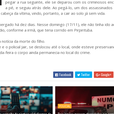
pegar a rua seguinte, ele se deparou com os criminosos en
a pé, e seguiu atrás dele. Ao pegá-lo, um dos assassinados
abeça da vítima, vindo, portanto, a cair ao solo já sem vida.
lbergado há dez dias. Nesse domingo (17/11), ele não tinha ido a
o, conforme a irmã, que teria corrido em Pirpirituba.
notícia da morte do filho.
e o policial Jair, se deslocou até o local, onde esteve preservan
nda-feira o corpo ainda permanecia no local do crime.
Facebook
Twitter
Google+
POLICIAL
 suspeito de piratear plataformas de
Dois irmãos morrem atropelados por camin