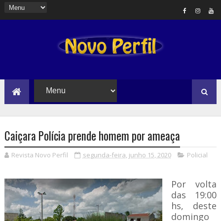
Caiçara Polícia prende homem por ameaça
Revista Novo Perfil
segunda-feira, junho 15, 2020
Policial
Por volta
das 19:00
hs, deste
domingo